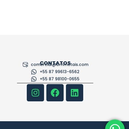
CONTATOS
comercial@brnmetais.com
+55 87 99613-6562
+55 87 98100-0655